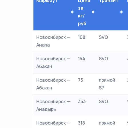
Маршрут
Цена
Транзит
за
кг/
руб
Новосибирск —
108
SVO
Анапа
Новосибирск —
154
SVO
Абакан
Новосибирск —
75
прямой
Абакан
S7
Новосибирск —
353
SVO
Анадырь
Новосибирск —
318
прямой