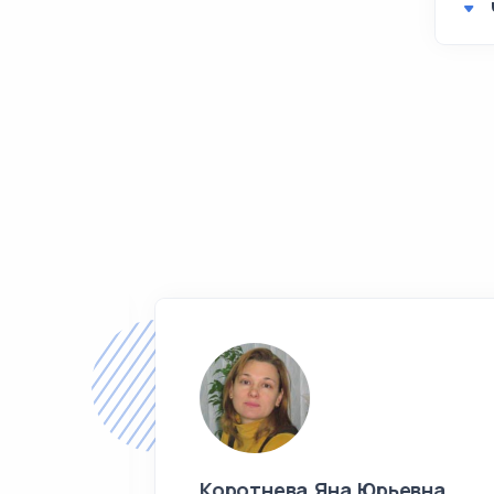
Коротнева Яна Юрьевна