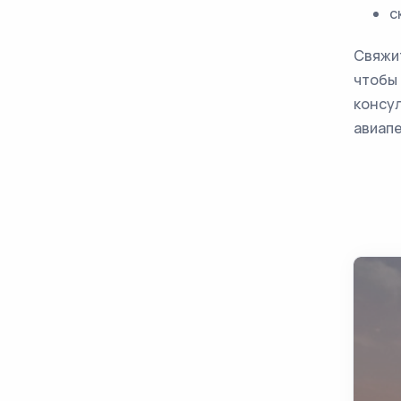
с
Свяжит
чтобы 
консул
авиапе