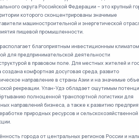
льного округа Российской Федерации – это крупный го
рритории которого сконцентрированы значимые
тавители машиностроительной и энергетической отрасл
риятия пищевой промышленности.
 располагает благоприятным инвестиционным климатом
той для предпринимательской деятельности
труктурой в правовом поле. Для местных жителей и го
 создана комфортная досуговая среда, развито
ическое направление в страны Азии и на значимые объ
йской рекреации. Улан-Удэ обладает ощутимым потенц
вёртыванию полноценной транспортной логистики для
ных направлений бизнеса, а также к развитию предприя
еработке природных ресурсов и сельскохозяйственной
ции.
нность города от центральных регионов России и нал