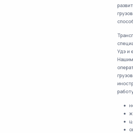
развит
грузо
спосо
Транс
специа
Удэ и 
Нашим
операт
грузов
иностр
работу
н
ж
ц
о