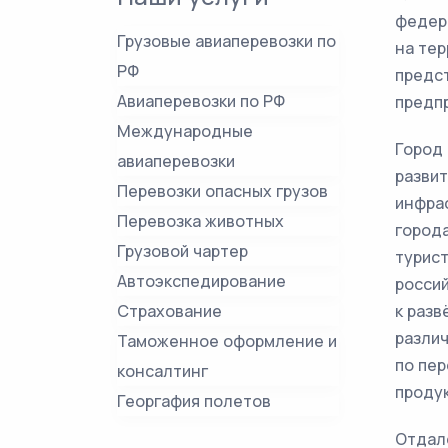
федера
Грузовые авиаперевозки по
на те
РФ
предс
Авиаперевозки по РФ
предп
Международные
Город
авиаперевозки
разви
Перевозки опасных грузов
инфрас
Перевозка животных
города
Грузовой чартер
турист
Автоэкспедирование
росси
Страхование
к раз
различ
Таможенное оформление и
по пер
консалтинг
продук
Георгафия полетов
Отдалё