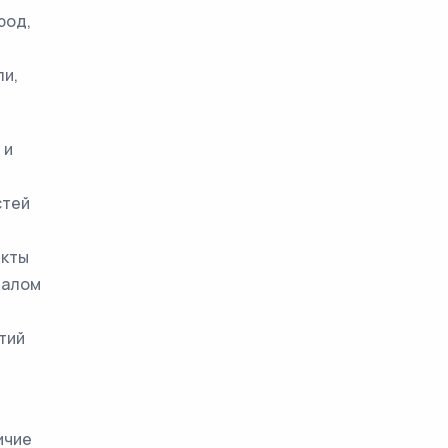
род,
и,
 и
стей
екты
иалом
тий
ичие