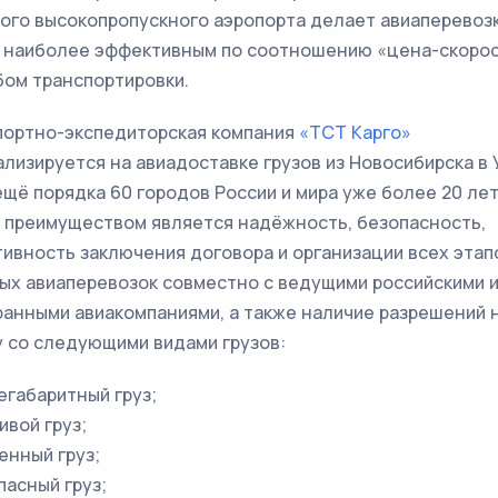
ого высокопропускного аэропорта делает авиаперевоз
в наиболее эффективным по соотношению «цена-скоро
бом транспортировки.
портно-экспедиторская компания
«ТСТ Карго»
лизируется на авиадоставке грузов из Новосибирска в 
ещё порядка 60 городов России и мира уже более 20 лет
 преимуществом является надёжность, безопасность,
ивность заключения договора и организации всех этап
ых авиаперевозок совместно с ведущими российскими 
анными авиакомпаниями, а также наличие разрешений 
 со следующими видами грузов:
егабаритный груз;
ивой груз;
енный груз;
пасный груз;