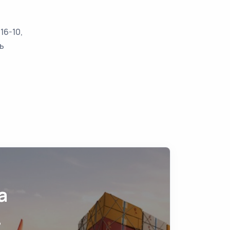
16-10,
ь
а
ь